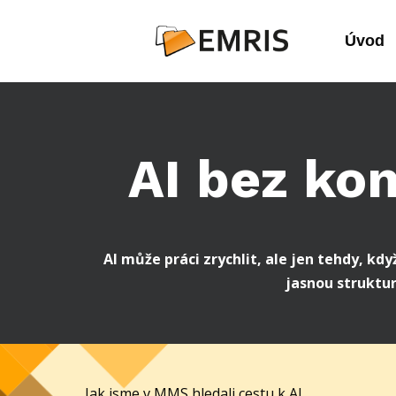
Úvod
AI bez kon
AI může práci zrychlit, ale jen tehdy, k
jasnou struktu
Jak jsme v MMS hledali cestu k AI