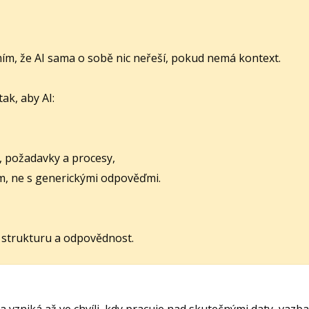
mím, že AI sama o sobě nic neřeší, pokud nemá kontext.
ak, aby AI:
 požadavky a procesy,
m, ne s generickými odpověďmi.
, strukturu a odpovědnost.
 vzniká až ve chvíli, kdy pracuje nad skutečnými daty, vaz