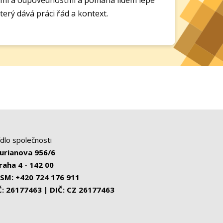
erý dává práci řád a kontext.
ídlo společnosti
urianova 956/6
raha 4 - 142 00
SM: +420 724 176 911
Č: 26177463 | DIČ: CZ 26177463