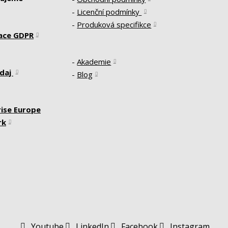
-
Licenční podmínky
-
Produková specifikce
ace GDPR
-
Akademie
daj
-
Blog
ise Europe
rk
Youtube
LinkedIn
Facebook
Instagram