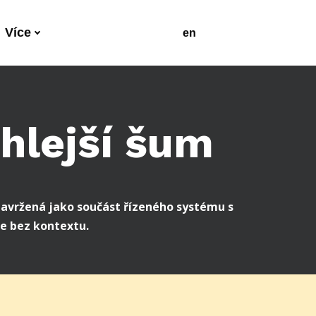
Více
cs
en
chlejší šum
 navržená jako součást řízeného systému s
e bez kontextu.