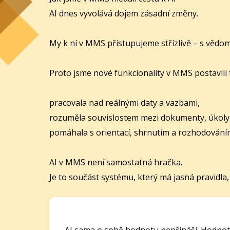
AI dnes vyvolává dojem zásadní změny.
My k ní v MMS přistupujeme střízlivě – s vědo
Proto jsme nové funkcionality v MMS postavili t
pracovala nad reálnými daty a vazbami,
rozuměla souvislostem mezi dokumenty, úkoly,
pomáhala s orientací, shrnutím a rozhodování
AI v MMS není samostatná hračka.
Je to součást systému, který má jasná pravidla
AI sama o sobě hodnotu nepřináší. Hodnota