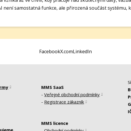
 není samostatná funkce, ale přirozená součást systému, kt
Facebook
X.com
LinkedIn
S
irmy
MMS SaaS
B
-
Veřejné obchodní podmínky
P
-
Registrace zákazník
G
I
MMS licence
ujeme
-
Obchodní podmínky